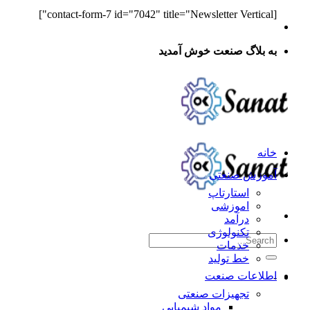
[contact-form-7 id="7042" title="Newsletter Vertical"]
به بلاگ صنعت خوش آمدید
خانه
آموزش صنعتی
استارتاپ
اموزشی
درآمد
تکنولوژی
خدمات
خط تولید
اطلاعات صنعت
-
تجهیزات صنعتی
مواد شیمیایی