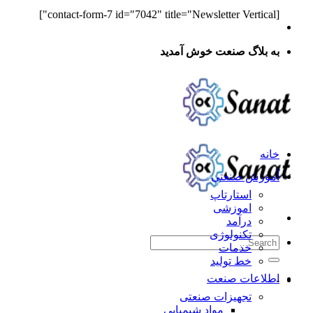
[contact-form-7 id="7042" title="Newsletter Vertical"]
به بلاگ صنعت خوش آمدید
خانه
آموزش صنعتی
استارتاپ
اموزشی
درآمد
تکنولوژی
خدمات
خط تولید
اطلاعات صنعت
-
تجهیزات صنعتی
مواد شیمیایی