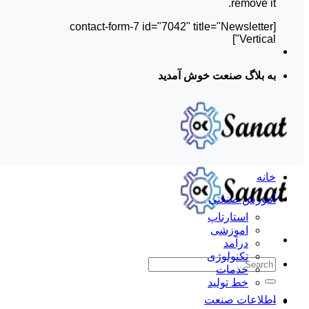
remove it.
[contact-form-7 id="7042" title="Newsletter
Vertical"]
به بلاگ صنعت خوش آمدید
خانه
آموزش صنعتی
استارتاپ
اموزشی
درآمد
تکنولوژی
خدمات
خط تولید
اطلاعات صنعت
-