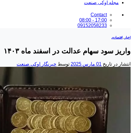
مجله اوکی صنعت
Contact
17:00 - 08:00
09152058233
اخبار
,
اقتصادی
واریز سود سهام عدالت در اسفند ماه ۱۴۰۳
انتشار در تاریخ
01 مارس 2025
توسط
خبرنگار اوکی صنعت