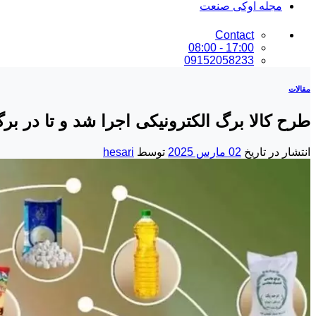
مجله اوکی صنعت
Contact
17:00 - 08:00
09152058233
مقالات
طرح کالا برگ الکترونیکی اجرا شد و تا در ب
انتشار در تاریخ
02 مارس 2025
توسط
hesari