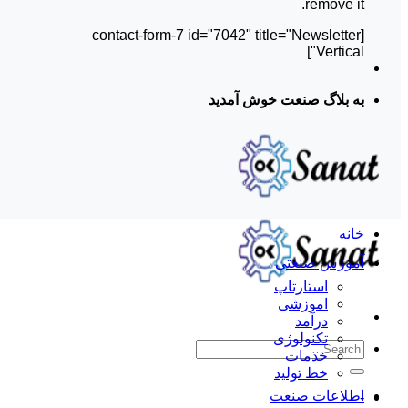
remove it.
[contact-form-7 id="7042" title="Newsletter
Vertical"]
به بلاگ صنعت خوش آمدید
خانه
آموزش صنعتی
استارتاپ
اموزشی
درآمد
تکنولوژی
خدمات
خط تولید
اطلاعات صنعت
-