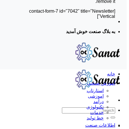
remove it.
[contact-form-7 id="7042" title="Newsletter
Vertical"]
به بلاگ صنعت خوش آمدید
خانه
آموزش صنعتی
استارتاپ
اموزشی
درآمد
تکنولوژی
خدمات
خط تولید
اطلاعات صنعت
-