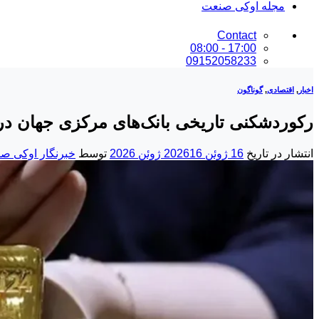
مجله اوکی صنعت
Contact
17:00 - 08:00
09152058233
اخبار
,
اقتصادی
,
گوناگون
رکوردشکنی تاریخی بانک‌های مرکزی جهان در 
انتشار در تاریخ
16 ژوئن 2026
16 ژوئن 2026
توسط
خبرنگار اوکی ص