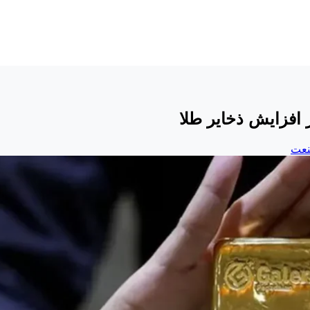
افزایش ذخایر طلا
نعت