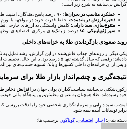
گرایش بی‌سابقه به شرح زیر است:
عملکرد مناسب در بحران‌ها:
۹۰ درصد پاسخ‌دهندگان، امنیت طلا در مقاطع بحرانی را مهم‌ترین دلیل نگهداری آن برشمرده‌اند.
ذخیره ارزش در بلندمدت:
حفظ قدرت خرید در مواجهه با تورم ج
متنوع‌سازی سبد دارایی:
کاهش وابستگی به ارزهای خارجی نظیر
سپر ژئوپلیتیکی:
۸۵ درصد از بانک‌های مرکزی اقتصادهای نوظهور، طلا را مهم‌ترین سپر دفاعی خود در برابر ریسک‌های سیاسی می‌دانند.
روند صعودی بازگرداندن طلا به خزانه‌های داخلی
داده‌اند؛ رقمی که سال گذشته تنها ۵ د
و پس از آن خزانه‌های داخلی کشورها و بانک تسویه حساب‌های بین‌الملل
نتیجه‌گیری و چشم‌انداز بازار طلا برای سرمایه
رکوردشکنی بی‌سابقه سیاست‌گذاران پولی جهان در
افزایش ذخایر طل
خود رسیده‌اند، طلا همچنان به عنوان مطمئن‌ترین پناهگاه مالی خودنما
امشب سبد دارایی و سرمایه‌گذاری شخصی خود را با دقت بررسی کنید و
برابر نوسانات آینده بیمه شود.
دسته بندی:
اخبار
,
اقتصادی
,
گوناگون
برچسب ها: