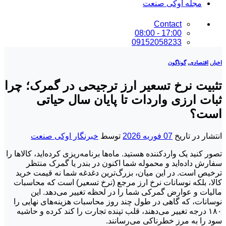
مجله اوکی صنعت
Contact
17:00 - 08:00
09152058233
اخبار
,
اقتصادی
,
گوناگون
تثبیت نرخ تسعیر ارز ترجیحی در گمرک؛ چرا
ثبات ارزی واردات تا پایان سال حیاتی
است؟
انتشار در تاریخ
07 فوریه 2026
توسط
خبرنگار اوکی صنعت
تصور کنید یک واردکننده هستید. ماه‌ها برنامه‌ریزی کرده‌اید، کالاها را
سفارش داده‌اید و محموله شما اکنون در بندر یا گمرک منتظر
ترخیص است. در این میان، بزرگ‌ترین دغدغه شما نه قیمت خرید
کالا، بلکه نوسانات نرخ ارز مرجع (نرخ تسعیر) است که محاسبات
مالیات و عوارض گمرکی شما را در لحظه تغییر می‌دهد. این
نوسانات، که گاهی در طول چند روز محاسبات هزینه‌های نهایی را
۱۸۰ درجه تغییر می‌دهند، قلب تپنده تجارت را کند کرده و حاشیه
سود را به مرز خطرناکی می‌رسانند.