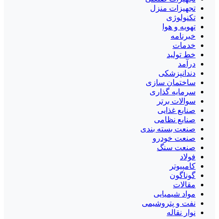
تجهیزات منزل
تکنولوژی
تهویه و هوا
خبرنامه
خدمات
خط تولید
درآمد
دندانپزشکی
ساختمان سازی
سرمایه گذاری
سوالات برتر
صنایع غذایی
صنایع نظامی
صنعت بسته بندی
صنعت خودرو
صنعت سنگ
فولاد
کامپیوتر
گوناگون
مقالات
مواد شیمیایی
نفت و پتروشیمی
نوار نقاله