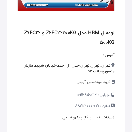
لودسل HBM مدل Z6FC3-200KG و Z6FC3-
500KG
آدرس :
تهران, تهران تهران-جلال آل احمد-خیابان شهید مازیار
منصوری-پلاک 52
گروه مهندسین آریس
موبایل :
09128168112
تلفن :
021-88252000
دسته:
نفت و گاز و پتروشیمی