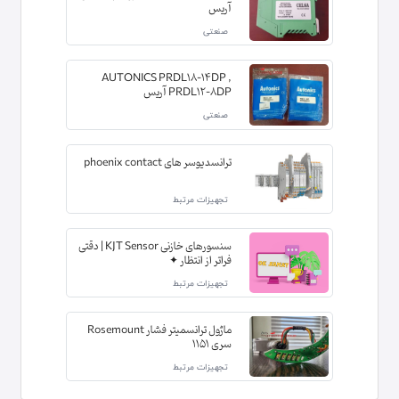
آریس
صنعتی
AUTONICS PRDL18-14DP ,
PRDL12-8DP آریس
صنعتی
ترانسدیوسر های phoenix contact
تجهیزات مرتبط
سنسورهای خازنی KJT Sensor | دقتی
فراتر از انتظار ✦
تجهیزات مرتبط
ماژول ترانسمیتر فشار Rosemount
سری 1151
تجهیزات مرتبط