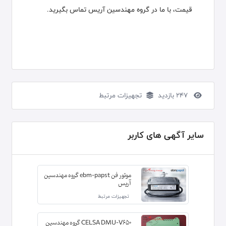
قیمت، با ما در گروه مهندسین آریس تماس بگیرید.
247 بازدید
تجهیزات مرتبط
سایر آگهی های کاربر
موتور فن ebm-papst گروه مهندسین
آریس
تجهیزات مرتبط
CELSA DMU-V650 گروه مهندسین