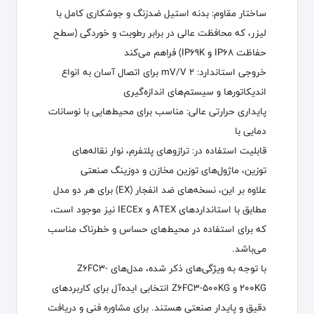
ساختار مقاوم: بدنه استیل ضدزنگ و جوشکاری کامل با
لیزر، که محافظت عالی در برابر رطوبت و خوردگی (سطح
حفاظت IP68 و IP69K) فراهم می‌کند
خروجی استاندارد: 2 mV/V برای اتصال آسان به انواع
اندیکاتورها و سیستم‌های اندازه‌گیری
پایداری حرارتی عالی: مناسب برای محیط‌هایی با نوسانات
دمایی با
قابلیت استفاده در: ترازوهای پلتفرم، نوار نقاله‌های
توزین، ماژول‌های توزین مخازن و دوزینگ صنعتی
علاوه بر این، نسخه‌های ضد انفجار (EX) برای هر دو مدل
مطابق با استانداردهای ATEX و IECEx نیز موجود است،
که برای استفاده در محیط‌های حساس و خطرناک مناسب
می‌باشد.
با توجه به ویژگی‌های ذکر شده، مدل‌های Z6FC3-
200KG و Z6FC3-500KG انتخابی ایده‌آل برای کاربردهای
دقیق و پایدار صنعتی هستند. برای مشاوره فنی و دریافت